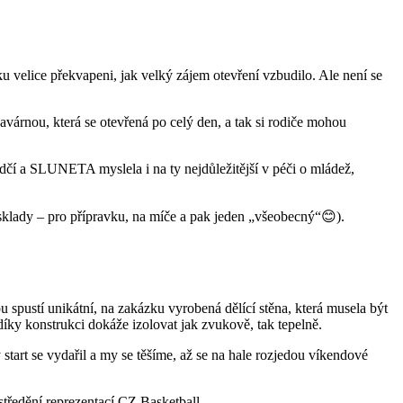
velice překvapeni, jak velký zájem otevření vzbudilo. Ale není se
avárnou, která se otevřená po celý den, a tak si rodiče mohou
odčí a SLUNETA myslela i na ty nejdůležitější v péči o mládež,
3 sklady – pro přípravku, na míče a pak jeden „všeobecný“😊).
u spustí unikátní, na zakázku vyrobená dělící stěna, která musela být
díky konstrukci dokáže izolovat jak zvukově, tak tepelně.
 start se vydařil a my se těšíme, až se na hale rozjedou víkendové
tředění reprezentací CZ Basketball.