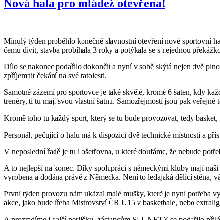
Nová hala pro mládež otevřena!
Minulý týden proběhlo konečně slavnostní otevření nové sportovní ha
čemu divit, stavba probíhala 3 roky a potýkala se s nejednou překáž
Dílo se nakonec podařilo dokončit a nyní v sobě skýtá nejen dvě plnoh
zpříjemnit čekání na své ratolesti.
Samotné zázemí pro sportovce je také skvělé, kromě 6 šaten, kdy každ
trenéry, ti tu mají svou vlastní šatnu. Samozřejmostí jsou pak veřejné t
Kromě toho tu každý sport, který se tu bude provozovat, tedy basket, 
Personál, pečující o halu má k dispozici dvě technické místnosti a přís
V neposlední řadě je tu i ošetřovna, u které doufáme, že nebude potř
A to nejlepší na konec. Díky spolupráci s německými kluby mají naši č
vyrobena a dodána právě z Německa. Není to ledajaká dělící stěna, váž
První týden provozu nám ukázal malé mušky, které je nyní potřeba vypil
akce, jako bude třeba Mistrovství ČR U15 v basketbale, nebo extralig
A prozradíme i další perličku, zástupcům SLUNETY se podařilo přilák