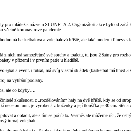
ly pro mládež s názvem SLUNETA 2. Organizátoři akce byli od začátku 
kou včetně koronavirové pandemie.
odnotná basketbalová a volejbalová hřiště, ale také moderní fitness s k
á z nich má samozřejmě své sprchy a toaletu, tu jsou 2 šatny pro rozh
oalety v přízemí i v prvním patře u hlediště.
volejbal a event. i futsal, má svůj vlastní skládek (basketbal má hned 
troj na vytírání podlahy.
eba, ale co kdyby….
initelé zkušenosti z „rozdělováním“ haly na dvě hřiště, kdy se od strop
í necelou tunu, je vyrobená z koženky a její tloušťka je 30 cm. Stěna 
ovat a doladit, ale s tím se počítalo. Vesměs ale můžeme říci, že ostrý
ový turnaj volejbalu.
at do nové haly i další akce jako jsou třeba výběrové kempy nebo sous