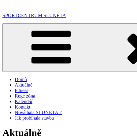
Přejít
k
SPORTCENTRUM SLUNETA
obsahu
webu
Domů
Aktuálně
Fitness
Rege zóna
Kalendář
Kontakt
Nová hala SLUNETA 2
Jak probíhala stavba
Aktuálně