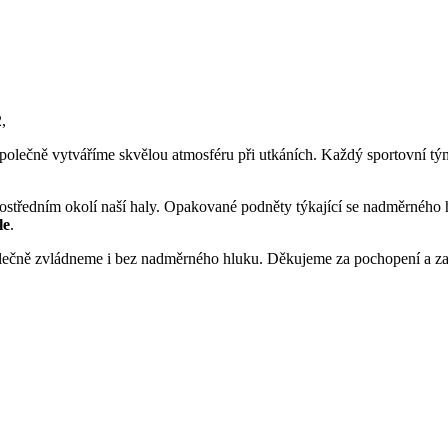
,
 společně vytváříme skvělou atmosféru při utkáních. Každý sportovní tým
ostředním okolí naší haly. Opakované podněty týkající se nadměrného 
le
.
polečně zvládneme i bez nadměrného hluku. Děkujeme za pochopení a za