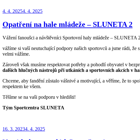
Publikováno
4. 4. 2025
4. 4. 2025
Opatření na hale mládeže – SLUNETA 2
Vážení fanoušci a návštěvníci Sportovní haly mládeže – SLUNETA 2
vážíme si vaší neutuchající podpory našich sportovců a jsme rádi, že
velmi vážíme.
Zároveň však musíme respektovat potřeby a pohodlí obyvatel v bezpr
dalších hlučných nástrojů při utkáních a sportovních akcích v ha
Chceme, aby fandění zůstalo vášnivé a motivující, a věříme, že to s
respektem ke všem.
Těšíme se na vaši podporu v hledišti!
Tým Sportcentra SLUNETA
Publikováno
16. 3. 2023
4. 4. 2025