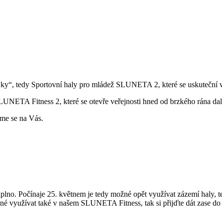
jky“, tedy Sportovní haly pro mládež SLUNETA 2, které se uskuteční v 
UNETA Fitness 2, které se otevře veřejnosti hned od brzkého rána dal
íme se na Vás.
lno. Počínaje 25. květnem je tedy možné opět využívat zázemí haly, t
 využívat také v našem SLUNETA Fitness, tak si přijďte dát zase do tě